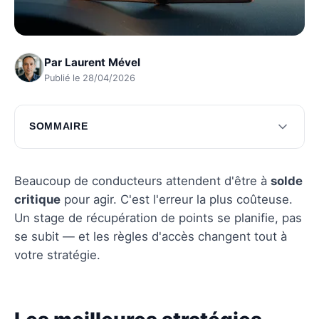
Par
Laurent Mével
Publié le 28/04/2026
SOMMAIRE
Les meilleures stratégies pour récupérer des
points
Beaucoup de conducteurs attendent d'être à
solde
Les atouts d'un stage de récupération
critique
pour agir. C'est l'erreur la plus coûteuse.
Un stage de récupération de points se planifie, pas
Questions fréquentes
se subit — et les règles d'accès changent tout à
votre stratégie.