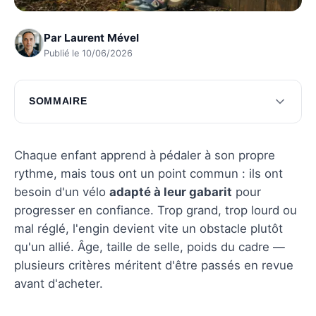
Par
Laurent Mével
Publié le 10/06/2026
SOMMAIRE
Comprendre les besoins selon l'âge
Choisir la bonne taille de vélo
Chaque enfant apprend à pédaler à son propre
rythme, mais tous ont un point commun : ils ont
Matériaux et durabilité
besoin d'un vélo
adapté à leur gabarit
pour
Accessoires de sécurité essentiels
progresser en confiance. Trop grand, trop lourd ou
mal réglé, l'engin devient vite un obstacle plutôt
Budget et options de prix
qu'un allié. Âge, taille de selle, poids du cadre —
Questions fréquentes
plusieurs critères méritent d'être passés en revue
avant d'acheter.