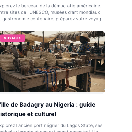
xplorez le berceau de la démocratie américaine.
ntre sites de l'UNESCO, musées d'art mondiaux
t gastronomie centenaire, préparez votre voyage
déal.
VOYAGES
ille de Badagry au Nigeria : guide
istorique et culturel
xplorez l'ancien port négrier du Lagos State, ses
estivals vibrants et son artisanat ancestral. Un