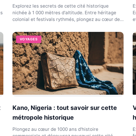
Explorez les secrets de cette cité historique
E
es
nichée à 1 000 mètres d'altitude. Entre héritage
E
colonial et festivals rythmés, plongez au cœur de
e
Dodoma.
i
VOYAGES
t
Kano, Nigeria : tout savoir sur cette
V
métropole historique
h
Plongez au cœur de 1000 ans d'histoire
E
commerciale et découvrez pourquoi cette cité
f