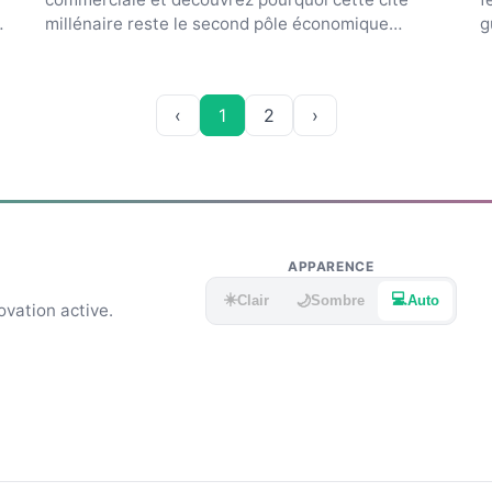
millénaire reste le second pôle économique
g
majeur du Nigeria actuel.
c
‹
1
2
›
APPARENCE
☀️
💻
🌙
Clair
Sombre
Auto
ovation active.