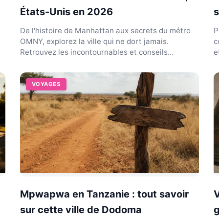
États-Unis en 2026
s
De l'histoire de Manhattan aux secrets du métro
P
OMNY, explorez la ville qui ne dort jamais.
c
Retrouvez les incontournables et conseils
e
pratiques mis à jour.
p
VOYAGES
Mpwapwa en Tanzanie : tout savoir
V
sur cette ville de Dodoma
g