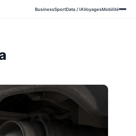
Business
Sport
Data / IA
Voyages
Mobilité
a