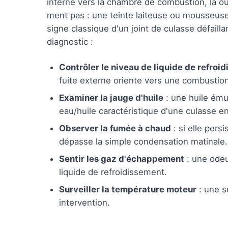
interne vers la chambre de combustion, là où 
ment pas : une teinte laiteuse ou mousseuse t
signe classique d'un joint de culasse défailla
diagnostic :
Contrôler le niveau de liquide de refroid
fuite externe oriente vers une combustion
Examiner la jauge d'huile
: une huile ému
eau/huile caractéristique d'une culasse
Observer la fumée à chaud
: si elle pers
dépasse la simple condensation matinale.
Sentir les gaz d'échappement
: une odeu
liquide de refroidissement.
Surveiller la température moteur
: une s
intervention.