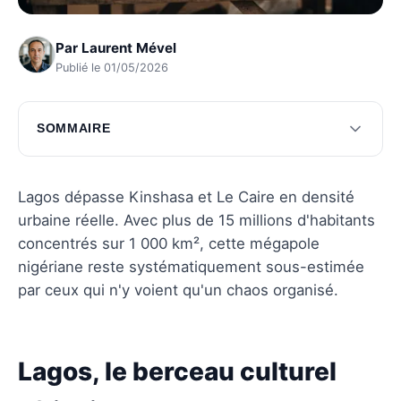
Par
Laurent Mével
Publié le 01/05/2026
SOMMAIRE
Lagos, le berceau culturel africain
Arts et festivals nigérians
Lagos dépasse Kinshasa et Le Caire en densité
urbaine réelle. Avec plus de 15 millions d'habitants
Les loisirs et activités à Lagos
concentrés sur 1 000 km², cette mégapole
Questions fréquentes
nigériane reste systématiquement sous-estimée
par ceux qui n'y voient qu'un chaos organisé.
Lagos, le berceau culturel